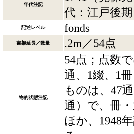
年代注記
代：江戸後期
fonds
記述レベル
.2m／54点
書架延長／数量
54点；点数で
通、1綴、1
ものは、47通
物的状態注記
通）で、冊・
ほか、194