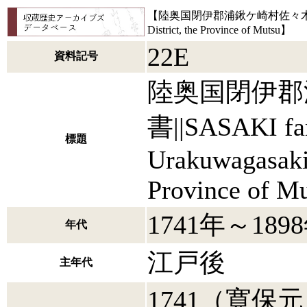
【陸奥国閉伊郡浦鍬ケ崎村佐々木家文書||SASAKI 
District, the Province of Mutsu】
22E
資料記号
陸奥国閉伊郡
書||SASAKI fami
標題
Urakuwagasaki 
Province of M
1741年～189
年代
江戸後
主年代
1741（寛保