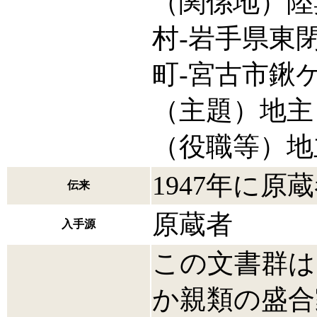
（関係地）陸
村‐岩手県東
町‐宮古市鍬
（主題）地主
（役職等）地
1947年に原
伝来
原蔵者
入手源
この文書群は
か親類の盛合