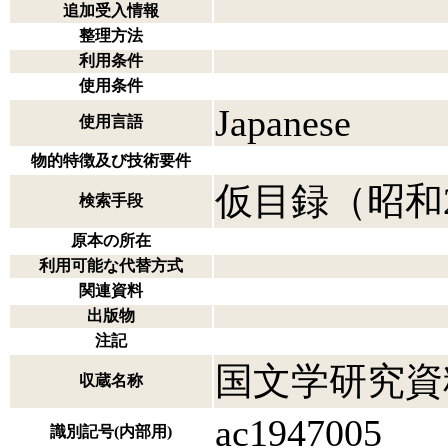
追加受入情報
整理方法
利用条件
使用条件
Japanese
使用言語
物的特徴及び技術要件
仮目録（昭和
検索手段
原本の所在
利用可能な代替方式
関連資料
出版物
注記
国文学研究資
収蔵名称
ac1947005
識別記号(内部用)