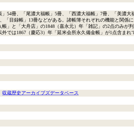
」54冊、「尾濃大福帳」5冊、「西濃大福帳」7冊、「美濃大福
冊、「目録帳」13冊などがある。諸帳簿それぞれの機能と関係
銀出入帳」と「大舟店」の1848（嘉永元）年「雑記」の2点の
外では1867（慶応3）年「延米会所永久備金帳」が1点含まれ
、
収蔵歴史アーカイブズデータベース