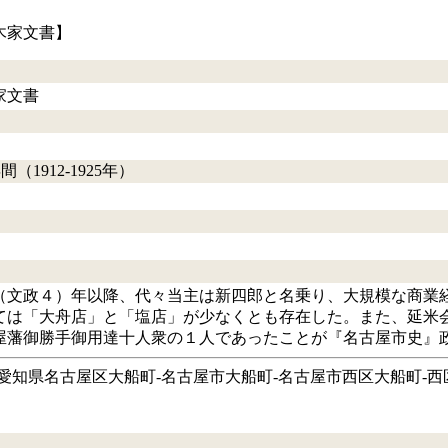
木家文書】
家文書
間（1912-1925年）
21（文政４）年以降、代々当主は新四郎と名乗り、大規模な商
ては「大舟店」と「塩店」が少なくとも存在した。また、延米
屋藩御勝手御用達十人衆の１人であったことが『名古屋市史』
愛知県名古屋区大船町‐名古屋市大船町‐名古屋市西区大船町‐