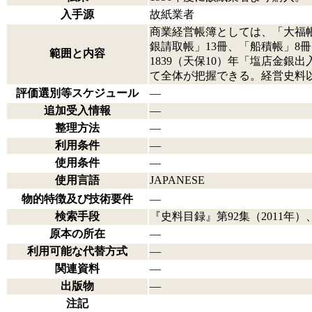
入手源
故紙業者
商業経営帳簿としては、「大福帳
銀請取帳」13冊、「船積帳」8
範囲と内容
1839（天保10）年「塩店金
て全体が把握できる。経営史料以
評価選別等スケジュール
―
追加受入情報
―
整理方法
―
利用条件
―
使用条件
―
使用言語
JAPANESE
物的特徴及び技術要件
―
検索手段
『史料目録』第92集（2011年）
原本の所在
―
利用可能な代替方式
―
関連資料
―
出版物
―
注記