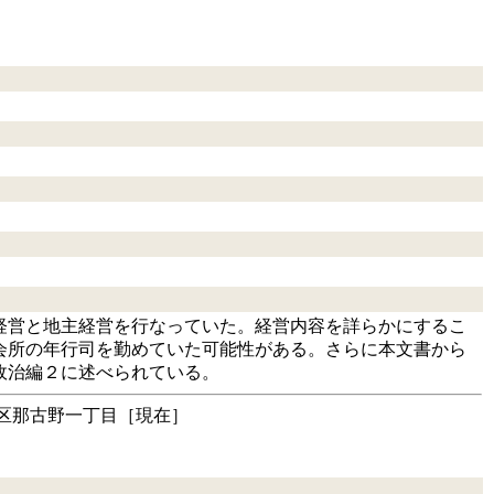
業経営と地主経営を行なっていた。経営内容を詳らかにするこ
会所の年行司を勤めていた可能性がある。さらに本文書から
政治編２に述べられている。
西区那古野一丁目［現在］