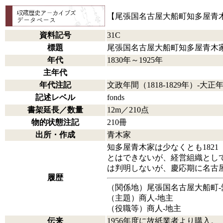
【尾張国名古屋大船町知多屋青
資料記号
31C
標題
尾張国名古屋大船町知多屋青木
年代
1830年～1925年
主年代
年代注記
文政年間（1818-1829年）-大正年
記述レベル
fonds
書架延長／数量
12m／210点
物的状態注記
210冊
出所・作成
青木家
知多屋青木家は少なくとも18
とはできないが、経営組織とし
は判明しないが、慶応期に名古
履歴
（関係地）尾張国名古屋大船町‐
（主題）商人‐地主
（役職等）商人‐地主
伝来
1956年度に故紙業者より購入。