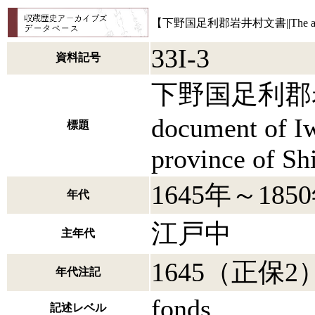
【下野国足利郡岩井村文書||The ancient docu
33I-3
資料記号
下野国足利郡岩井村
document of Iwa
標題
province of S
1645年～185
年代
江戸中
主年代
1645（正保2
年代注記
fonds
記述レベル