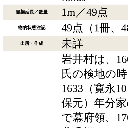
1m／49点
書架延長／数量
49点（1冊、
物的状態注記
未詳
出所・作成
岩井村は、16
氏の検地の時
1633（寛永
保元）年分家
で幕府領、17