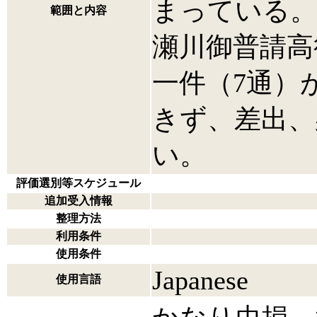
まっている。ま
範囲と内容
瀬川御普請高
一件（7通）
きず、差出、
い。
評価選別等スケジュール
追加受入情報
整理方法
利用条件
使用条件
Japanese
使用言語