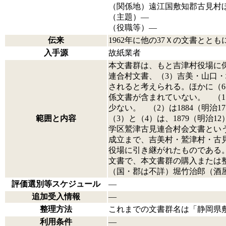
（関係地）遠江国敷知郡古見村ほ
（主題）―
（役職等）―
伝来
1962年に他の37Ｘの文書とと
入手源
故紙業者
本文書群は、もと吉津村役場に
連合村文書、（3）吉美・山口
されると考えられる。ほかに（6
係文書が含まれていない。 （1
少ない。 （2）は1884（明
範囲と内容
（3）と（4）は、1879（明治
学区鷲津古見連合村会文書という
成立まで、吉美村・鷲津村・古
役場に引き継がれたものである
文書で、本文書群の購入または
（国・郡は不詳）堀竹治郎（酒
評価選別等スケジュール
―
追加受入情報
―
整理方法
これまでの文書群名は「静岡県
利用条件
―