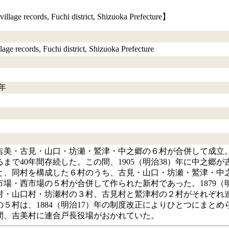
cords, Fuchi district, Shizuoka Prefecture】
rds, Fuchi district, Shizuoka Prefecture
）年
年に吉美・古見・山口・坊瀬・鷲津・中之郷の６村が合併して成立。
るまで40年間存続した。この間、1905（明治38）年に中之郷が
と、同村を構成した６村のうち、古見・山口・坊瀬・鷲津・中之
場・西市場の５村が合併して作られた新村であった。1879（
村・山口村・坊瀬村の３村、古見村と鷲津村の２村がそれぞれ
５村は、1884（明治17）年の制度改正によりひとつにまと
間、吉美村に連合戸長役場がおかれていた。