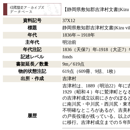
【静岡県敷知郡吉津村文書||Kizu village re
資料記号
37X12
標題
静岡県敷知郡吉津村文書||Kizu village reco
年代
1836年～1918年
主年代
明治前
年代注記
1836（天保7）年-1918（大正7
記述レベル
fonds
書架延長／数量
9m／619点
物的状態注記
619点（609冊、9括、1枚）
出所・作成
吉津村
吉津村は、1889（明治22）
1929（昭和４）年に鷲津町とな
の吉津村成立以前にさかのぼる
に南川尻・中川尻・西川尻・東市
不明確なところがあるが、吉美
履歴
の戸長役場が残っている。以上の
に移行。吉津村成立までの５年