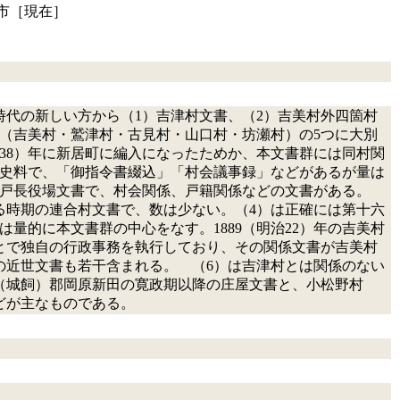
市［現在］
代の新しい方から（1）吉津村文書、（2）吉美村外四箇村
書（吉美村・鷲津村・古見村・山口村・坊瀬村）の5つに大別
治38）年に新居町に編入になったためか、本文書群には同村関
文書史料で、「御指令書綴込」「村会議事録」などがあるが量は
連合戸長役場文書で、村会関係、戸籍関係などの文書がある。
いたる時期の連合村文書で、数は少ない。（4）は正確には第十六
量的に本文書群の中心をなす。1889（明治22）年の吉美村
とで独自の行政事務を執行しており、その関係文書が吉美村
の近世文書も若干含まれる。 （6）は吉津村とは関係のない
（城飼）郡岡原新田の寛政期以降の庄屋文書と、小松野村
どが主なものである。