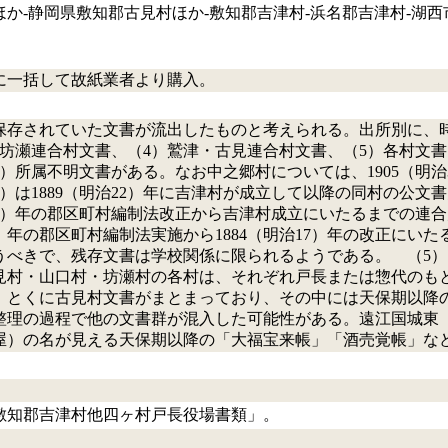
か‐静岡県敷知郡古見村ほか‐敷知郡吉津村‐浜名郡吉津村‐湖西
もに一括して故紙業者より購入。
保存されていた文書が流出したものと考えられる。出所別に、時
・坊瀬連合村文書、（4）鷲津・古見連合村文書、（5）各村文
）所属不明文書がある。なお中之郷村については、1905（明
）は1889（明治22）年に吉津村が成立して以降の同村の公
治17）年の郡区町村編制法改正から吉津村成立にいたるまでの
12）年の郡区町村編制法実施から1884（明治17）年の改正に
べきで、残存文書は学校関係に限られるようである。 （5）は
見村・山口村・坊瀬村の各村は、それぞれ戸長または惣代のも
。とくに古見村文書がまとまっており、その中には天保期以降
整理の過程で他の文書群が混入した可能性がある。遠江国城東
屋）の名が見える天保期以降の「大福宝来帳」「酒売覚帳」な
敷知郡吉津村他四ヶ村戸長役場書類」。