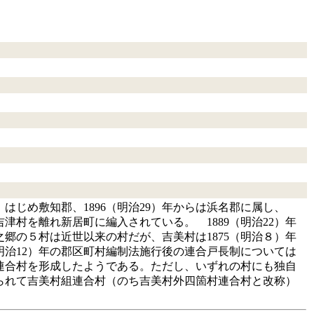
はじめ敷知郡、1896（明治29）年からは浜名郡に属し、
吉津村を離れ新居町に編入されている。 1889（明治22）年
郷の５村は近世以来の村だが、吉美村は1875（明治８）年
明治12）年の郡区町村編制法施行後の連合戸長制については
連合村を形成したようである。ただし、いずれの村にも独自
められて吉美村組連合村（のち吉美村外四箇村連合村と改称）