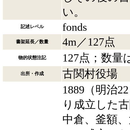
い。
fonds
記述レベル
4m／127点
書架延長／数量
127点；数
物的状態注記
古関村役場
出所・作成
1889（明治
り成立した古
中倉、釜額、