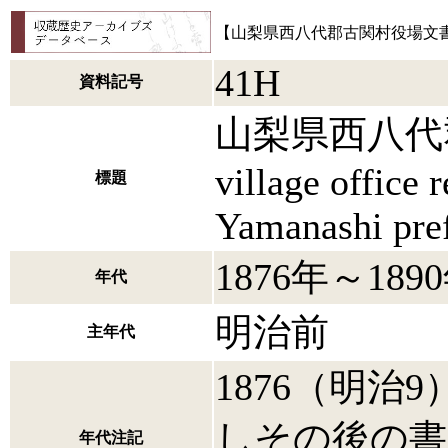
【山梨県西八代郡古関村役場文書||Furuseki vil
41H
資料記号
山梨県西八代郡古
village office r
標題
Yamanashi pre
1876年～189
年代
明治前
主年代
1876（明治9
しその後の書
年代注記