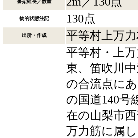
2m／130点
書架延長／数量
130点
物的状態注記
平等村上万力
出所・作成
平等村・上万
東、笛吹川中
の合流点にあ
の国道140
在の山梨市西
万力筋に属し