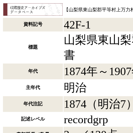
【山梨県東山梨郡平等村上万力
42F-1
資料記号
山梨県東山梨
標題
書
1874年～190
年代
明治
主年代
1874（明治7
年代注記
recordgrp
記述レベル