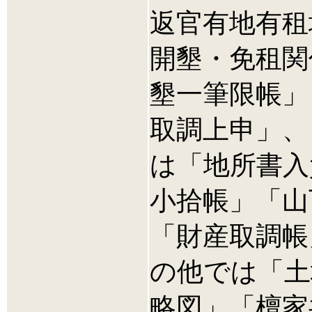
返官有地有租
開墾・免租関
墾一筆限帳」
取調上申」、
は「地所書入
小拾帳」「山
「財産取調帳
の他では「土
略図」「檀家