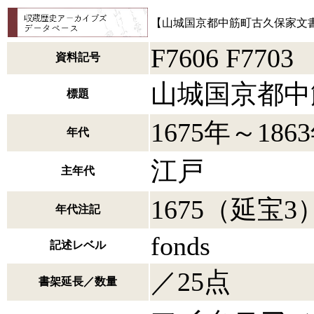
【山城国京都中筋町古久保家文
F7606 F7703
資料記号
山城国京都中
標題
1675年～186
年代
江戸
主年代
1675（延宝3
年代注記
fonds
記述レベル
／25点
書架延長／数量