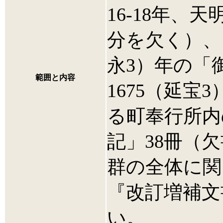
16-18年、天
分を欠く）、1
永3）年の「
範囲と内容
1675（延宝
る町奉行所内
記」38冊（
群の全体に関
『改訂増補文
い。