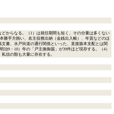
などからなる。（1）は就任期間も短く、その分量は多くない
旗本勝手方賄い、名主役務出納（金銭出入帳）、年貢などのほ
係文書、水戸街道の通行関係といった、直接旗本支配とは関
明治9・10）年の「戸主換御届」が39件ほど現存する。（4）
、私信の類も大量に存在する。