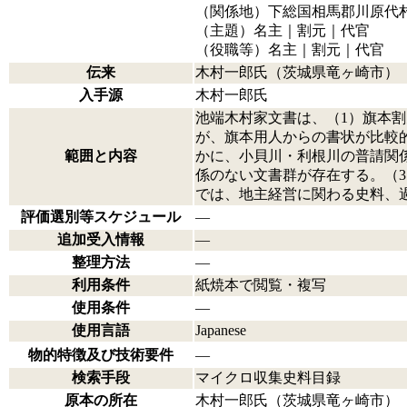
（関係地）下総国相馬郡川原代村
（主題）名主｜割元｜代官
（役職等）名主｜割元｜代官
伝来
木村一郎氏（茨城県竜ヶ崎市）
入手源
木村一郎氏
池端木村家文書は、（1）旗本割
が、旗本用人からの書状が比較
範囲と内容
かに、小貝川・利根川の普請関
係のない文書群が存在する。（3）
では、地主経営に関わる史料、
評価選別等スケジュール
―
追加受入情報
―
整理方法
―
利用条件
紙焼本で閲覧・複写
使用条件
―
使用言語
Japanese
物的特徴及び技術要件
―
検索手段
マイクロ収集史料目録
原本の所在
木村一郎氏（茨城県竜ヶ崎市）