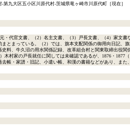
‐第九大区五小区川原代村‐茨城県竜ヶ崎市川原代町［現在］
元・代官文書、（2）名主文書、（3）戸長文書、（4）家文書
的まとまっている。（2）では、旗本支配関係の御用向日記、
係史料、牛久沼の用水関係記録、改革組合村と関東取締出役関
木村家の戸長就任に関しては未確認であるが、1876・1877（
過去帳・家譜・旧記、小遣い帳、和漢の書籍などがあり、また