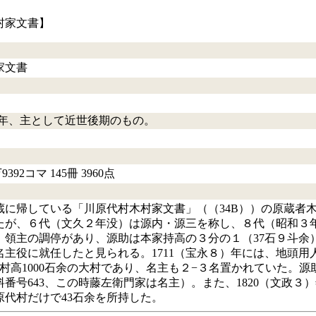
村家文書】
家文書
和2）年、主として近世後期のもの。
2コマ 145冊 3960点
に帰している「川原代村木村家文書」（（34B））の原蔵者木
たが、６代（文久２年没）は源内・源三を称し、８代（昭和３
は、領主の調停があり、源助は本家持高の３分の１（37石９斗
名主役に就任したと見られる。1711（宝永８）年には、地頭
は村高1000石余の大村であり、名主も２−３名置かれていた。源
番号643、この時藤左衛門家は名主）。また、1820（文政３）
代村だけで43石余を所持した。