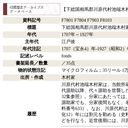
【下総国相馬郡川原代村池端木
資料記号
F7801 F7804 F7903 F8103
標題
下総国相馬郡川原代村池端木村
年代
1707年～1927年
主年代
江戸後
年代注記
1707（宝永4）年-1927（昭
記述レベル
fonds
書架延長／数量
／35点
物的状態注記
マイクロフィルム；35リール 1万939
出所・作成
木村家
川原代村池端木村家は、当館所蔵
代源助以降、代々源助を世襲し
32集参照）。分家にあたって
源助家でも、分家後間もなく、
料番号633）。なお、川原代村
履歴
化12）年には割元を勤める（史料
どを行なう。近世後期には、川原