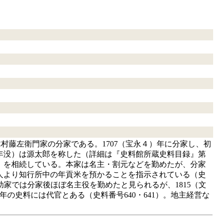
村藤左衛門家の分家である。1707（宝永４）年に分家し、初
年没）は源太郎を称した（詳細は『史料館所蔵史料目録』第
余）を相続している。本家は名主・割元などを勤めたが、分家
用人より知行所中の年貢米を預かることを指示されている（史
助家では分家後ほぼ名主役を勤めたと見られるが、1815（文
年の史料には代官とある（史料番号640・641）。地主経営な