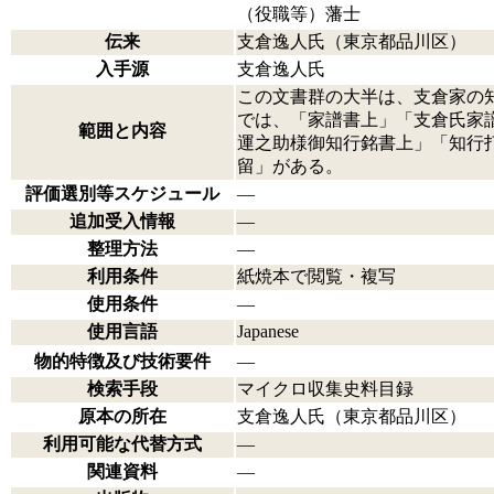
（役職等）藩士
伝来
支倉逸人氏（東京都品川区）
入手源
支倉逸人氏
この文書群の大半は、支倉家の
では、「家譜書上」「支倉氏家
範囲と内容
運之助様御知行銘書上」「知行
留」がある。
評価選別等スケジュール
―
追加受入情報
―
整理方法
―
利用条件
紙焼本で閲覧・複写
使用条件
―
使用言語
Japanese
物的特徴及び技術要件
―
検索手段
マイクロ収集史料目録
原本の所在
支倉逸人氏（東京都品川区）
利用可能な代替方式
―
関連資料
―