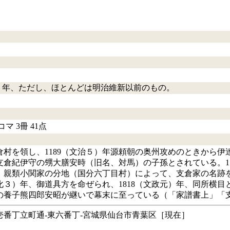
治43）年、ただし、ほとんどは明治維新以前のもの。
マ 3冊 41点
村を領し、1189（文治５）年源頼朝の奥州攻めのときから伊達
支倉紀伊守の甥大膳安時（旧名、対馬）の子孫とされている。1
）年、親類小関家の分地（国分六丁目村）によって、支倉家の名
文化３）年、御道具方を命ぜられ、1818（文政元）年、同所横
の養子熊四郎安昭が継いで幕末に至っている（「家譜書上」「
番丁立町通‐東六番丁‐宮城県仙台市青葉区［現在］