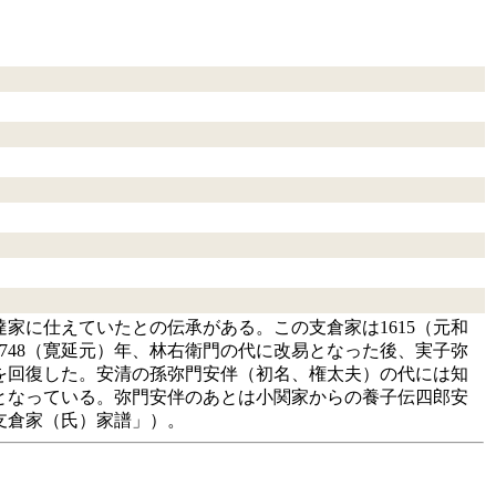
家に仕えていたとの伝承がある。この支倉家は1615（元和
748（寛延元）年、林右衛門の代に改易となった後、実子弥
跡を回復した。安清の孫弥門安伴（初名、権太夫）の代には知
目となっている。弥門安伴のあとは小関家からの養子伝四郎安
支倉家（氏）家譜」）。