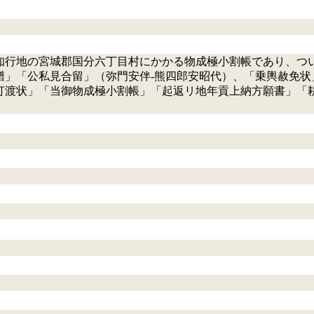
知行地の宮城郡国分六丁目村にかかる物成極小割帳であり、つ
譜」「公私見合留」（弥門安伴-熊四郎安昭代）、「乗輿赦免状
打渡状」「当御物成極小割帳」「起返リ地年貢上納方願書」「