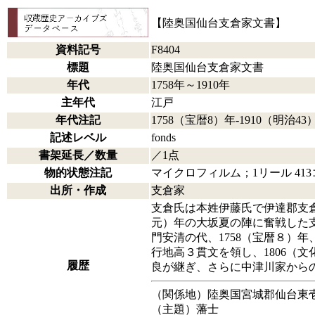
【陸奥国仙台支倉家文書】
資料記号
F8404
標題
陸奥国仙台支倉家文書
年代
1758年～1910年
主年代
江戸
年代注記
1758（宝暦8）年-1910（明
記述レベル
fonds
書架延長／数量
／1点
物的状態注記
マイクロフィルム；1リール 413コ
出所・作成
支倉家
支倉氏は本姓伊藤氏で伊達郡支倉
元）年の大坂夏の陣に奮戦した
門安清の代、1758（宝暦８
行地高３貫文を領し、1806（
履歴
良が継ぎ、さらに中津川家から
（関係地）陸奥国宮城郡仙台東壱
（主題）藩士