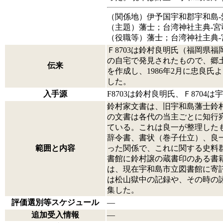
（関係地）伊予国宇和郡宇和島
（主題）藩士；台湾神社主典‐宮
（役職等）藩士；台湾神社主典‐
Ｆ8703は鈴村良明氏（福岡県
の自宅で発見されたもので、郷土
伝来
を作成し、1986年2月に忠良
した。
入手源
F8703は鈴村良明氏、Ｆ870
鈴村家文書は、旧宇和島藩士鈴
の文書は各代の当主ごとに知行
ている。これは良一が整理した
辞令書、書状（巻子仕立）、良
範囲と内容
った関係で、これに関する史料
書館に鈴村譲の蔵書印のある書
は、現在宇和島市立図書館に寄
は松山獄中の記録や、その時の
集した。
評価選別等スケジュール
―
追加受入情報
―