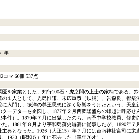
5）年
コマ 60冊 537点
医を家業とした、知行100石・虎之間の上士の家柄である。鈴村
童の１人として、児島惟謙、末広重恭（鉄腸）、告森良、都築温
院に入門し、振洋の尊王思想に深く影響をうけたという。天皇
のクーデターを企図し、1877年２月西郷隆盛らの蜂起に呼応
犯事件）。1879年７月に出獄したのち、南予中学校教員、修
た。1881年８月より宇和島藩史編纂に従事したが、1890年
湾神社主典となった。1926（大正15）年７月には台南神社宮司
、1930（昭和５）年に死去した（享年76才）。