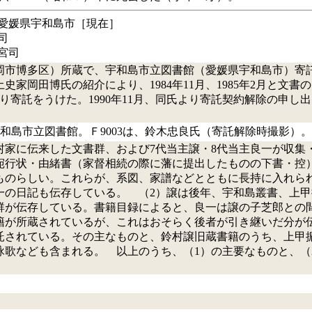
‐愛媛県宇和島市［現在］
司
宮司
福岡市博多区）所蔵で、宇和島市立図書館（愛媛県宇和島市）寄託。
史家岡田博氏の紹介により、1984年11月、1985年2月と文
氏より寄託をうけた。1990年11月、同氏より寄託契約解除の
4は宇和島市立図書館。Ｆ9003は、鈴木忠良氏（寄託解除時撮影）。
村家に伝来した文書群、および7代当主譲・8代当主良一が収集
宛行状・由緒書（家督相続の際に藩に提出したものの下書・控
ものらしい。これらが、系図、家譜などとともに長持に入れら
一の日記も伝存している。 （2）譲は後年、宇和島叢書、上
群が伝存している。書籍目録によると、良一は譲の子芝郎との
籍が所蔵されているが、これはおそらく後者が引き継いだ分が
託されている。その主なものと、鈴村譲旧蔵書籍のうち、上甲
詠歌なども含まれる。 以上のうち、（1）の主要なものと、（