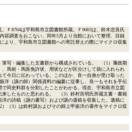
Ｆ8704は宇和島市立図書館所蔵。Ｆ9003は、鈴木忠良氏
書の内容調査をおこない、同年5月より当館において整理、目録
申し出により、宇和島市立図書館への寄託替えの際にマイクロ収集
・筆写・編集した文書群から構成されている。 （1）藩政期
）、馬術・馬医免許状、用状などが区分けして袋に入れられ
れて今日に伝わっている。このほか、良一自身が受け取った
甲振洋（譲の師）関係資料の編纂に従事し、良一もそれを手伝
間で同史料群を分割したことがわかる。現在、宇和島市立図
伝来したものと思われる。 （3）鈴村良明氏所蔵文書・書籍
振洋の詩稿（譲の書写）および譲の遺稿を収集した。遺稿に
2）（3）は鈴村譲およびその師上甲振洋の著作をマイクロ収