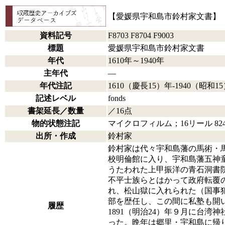
【愛媛県宇和島市鈴村家文書】
資料記号
F8703 F8704 F9003
標題
愛媛県宇和島市鈴村家文書
年代
1610年～1940年
主年代
―
年代注記
1610（慶長15）年-1940（昭和1
記述レベル
fonds
書架延長／数量
／16点
物的状態注記
マイクロフィルム；16リール 8242
出所・作成
鈴村家
鈴村家は代々宇和島藩の馬術・馬
校明倫館に入り、宇和島藩五神
うたわれた上甲振洋の青石洞書
不平士族らとはかって政府転覆
れ、松山獄に入れられた（国事
部を歴任し、この間に私塾も開い
履歴
1891（明治24）年９月に台
った。晩年は郷里・宇和島に帰り