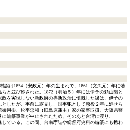
譲は1854（安政元）年の生まれで、1861（文久元）年に藩
らと並び称された。1872（明治５）年には伊予の頼山陽と
親政を実現しない新政府の専断政治に憤慨した譲は、伊予の
せんとしたが、事前に露見し、国事犯として懲役２年に処せら
史館御用掛、松平忠和（旧島原藩主）家の家事取扱、大阪県警
７月に編纂事業が中止されたため、そのあと台湾に渡り、
に栄進している。この間、台南庁誌や総督府史料の編纂にも携わ