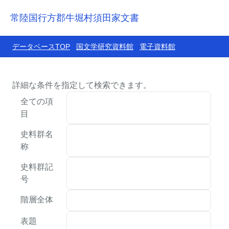
常陸国行方郡牛堀村須田家文書
データベースTOP
国文学研究資料館
電子資料館
詳細な条件を指定して検索できます。
全ての項
目
史料群名
称
史料群記
号
階層全体
表題