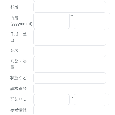
和暦
〜
西暦
(yyyymmdd)
作成・差
出
宛名
形態・法
量
状態など
請求番号
〜
配架順ID
参考情報