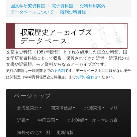
国文学研究資料館
/
電子資料館
/
史料利用案内
/
データベースについて
/
既刊史料目録
/
文部省史料館（1951年開館）とそれを継承した国立史料館、国
文学研究資料館によって収集・保管されてきた近世・近現代の古
文書や記録類、モノ資料からなるアーカイブズです。
史料の閲覧は一週間前までの
予約制
です。データベース上に目録がない場合
は閲覧室（学術資料係歴史史料担当）まで
お問い合わせ
ください。
ページトップ
北海道東北
関東甲信越
北陸東海
マリ
近畿
中国四国
九州沖縄
オ・マレガ資
海外その他
料
更新情報