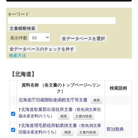
キーワード
表示件数
検索方法
【北海道】
資料名称 （各文書のトップページへリン
検索語例
ク）
北海道庁旧蔵開拓使函館支庁等文書
概要
†北海道歌棄郡出張役所文書
（祭魚洞文庫旧
蔵水産史料のうち）
概要
文書内検索
†北海道増毛郡役所勧業掛文書
（祭魚洞文庫
郡治類典
旧蔵水産史料のうち）
概要
文書内検索