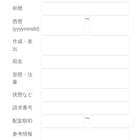
和暦
〜
西暦
(yyyymmdd)
作成・差
出
宛名
形態・法
量
状態など
請求番号
〜
配架順ID
参考情報