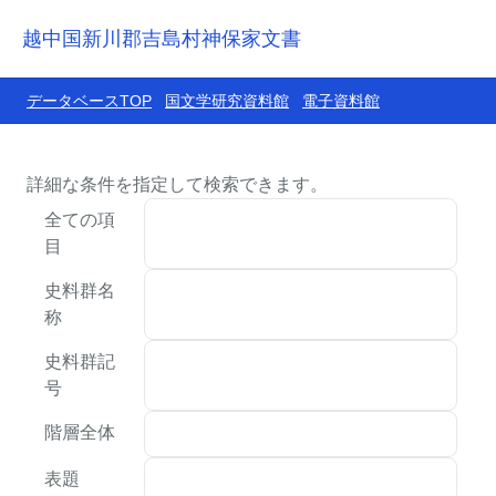
越中国新川郡吉島村神保家文書
データベースTOP
国文学研究資料館
電子資料館
詳細な条件を指定して検索できます。
全ての項
目
史料群名
称
史料群記
号
階層全体
表題