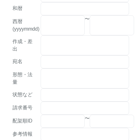
和暦
〜
西暦
(yyyymmdd)
作成・差
出
宛名
形態・法
量
状態など
請求番号
〜
配架順ID
参考情報