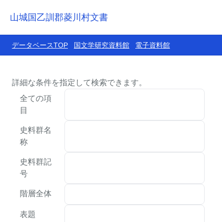
山城国乙訓郡菱川村文書
データベースTOP
国文学研究資料館
電子資料館
詳細な条件を指定して検索できます。
全ての項
目
史料群名
称
史料群記
号
階層全体
表題