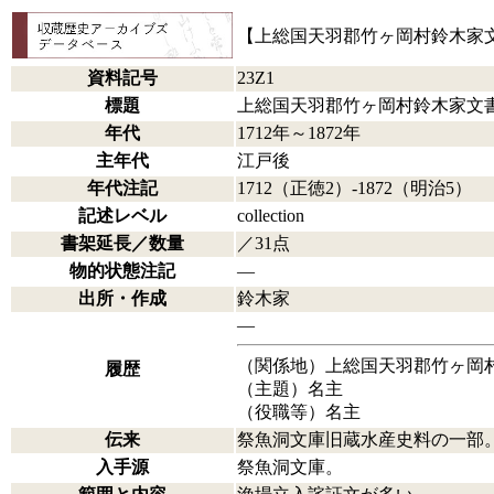
【上総国天羽郡竹ヶ岡村鈴木家
資料記号
23Z1
標題
上総国天羽郡竹ヶ岡村鈴木家文
年代
1712年～1872年
主年代
江戸後
年代注記
1712（正徳2）-1872（明治5）
記述レベル
collection
書架延長／数量
／31点
物的状態注記
―
出所・作成
鈴木家
―
（関係地）上総国天羽郡竹ヶ岡村
履歴
（主題）名主
（役職等）名主
伝来
祭魚洞文庫旧蔵水産史料の一部
入手源
祭魚洞文庫。