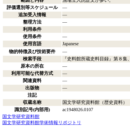
範囲と内容
漁場立入詫証文が多い。
評価選別等スケジュール
―
追加受入情報
―
整理方法
―
利用条件
使用条件
―
使用言語
Japanese
物的特徴及び技術要件
―
検索手段
『史料館所蔵史料目録』第８集
原本の所在
―
利用可能な代替方式
―
関連資料
―
出版物
―
注記
収蔵名称
国文学研究資料館（歴史資料）
識別記号(内部用)
ac1948026.0107
国文学研究資料館
国文学研究資料館学術情報リポジトリ