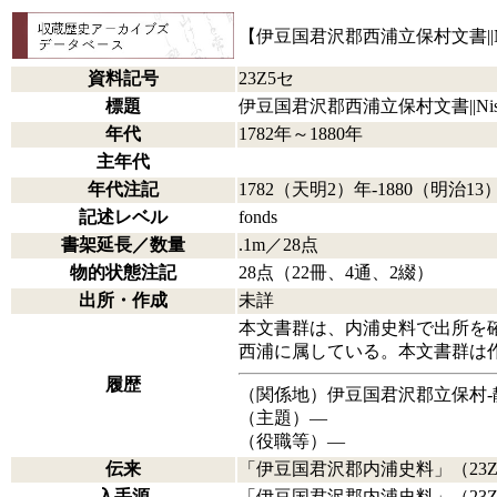
【伊豆国君沢郡西浦立保村文書||Nishiura-Tach
資料記号
23Z5セ
標題
伊豆国君沢郡西浦立保村文書||Nishiura-Tachib
年代
1782年～1880年
主年代
年代注記
1782（天明2）年-1880（明治13
記述レベル
fonds
書架延長／数量
.1m／28点
物的状態注記
28点（22冊、4通、2綴）
出所・作成
未詳
本文書群は、内浦史料で出所を
西浦に属している。本文書群は
履歴
（関係地）伊豆国君沢郡立保村‐
（主題）―
（役職等）―
伝来
「伊豆国君沢郡内浦史料」（23Z3
入手源
「伊豆国君沢郡内浦史料」（23Z3