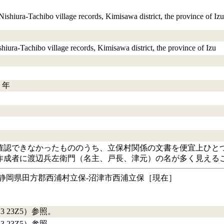
ibo village records, Kimisawa district, the province of I
o village records, Kimisawa district, the province of Izu
）年
確認できなかったもののうち、立保村関係の文書を便宜上ひと
作成者に渡辺兵左衛門（名主、戸長、津元）の名が多く見える
静岡県田方郡西浦村立保‐沼津市西浦立保［現在］
 23Z5）参照。
 23Z5）参照。