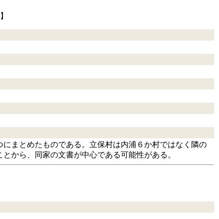
zu】
つにまとめたものである。立保村は内浦６か村ではなく隣の
ことから、同家の文書が中心である可能性がある。