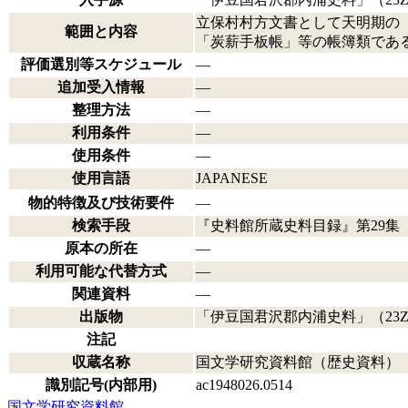
立保村村方文書として天明期の
範囲と内容
「炭薪手板帳」等の帳簿類であ
評価選別等スケジュール
―
追加受入情報
―
整理方法
―
利用条件
―
使用条件
―
使用言語
JAPANESE
物的特徴及び技術要件
―
検索手段
『史料館所蔵史料目録』第29集（
原本の所在
―
利用可能な代替方式
―
関連資料
―
出版物
「伊豆国君沢郡内浦史料」（
23
注記
収蔵名称
国文学研究資料館（歴史資料）
識別記号(内部用)
ac1948026.0514
国文学研究資料館