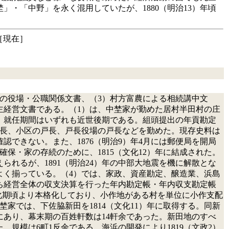
・「中野」を永く混用していたが、1880（明治13）年頃
［現在］
代の役場・公職関係文書、（3）村方富農による相続講中文
主経営文書である。（1）は、中埜家が勤めた居村半田村の庄
。就任期間はいずれも近世後期である。組頭提出の年貢勘定
区長、小区の戸長、戸長役場の戸長などを勤めた。現存史料は
できない。また、1876（明治9）年4月には郵便局を開局
保・家の存続のために、1815（文化12）年に結成された。
れるが、1891（明治24）年の中部大地震を機に解散とな
よく揃っている。（4）では、家政、資産勘定、醸造業、浜島
ち経営全体の収支決算を行った年内勘定帳・年内収支勘定帳
文化期頃より本格化しており、小作地がある村を単位に小作支配
家では、下佐脇新田を1814（文化11）年に取得する。同新
あり、幕末期の百姓軒数は14軒余であった。新田地のすべ
規模は6町1反余である。海浜の開発により1819（文政2）