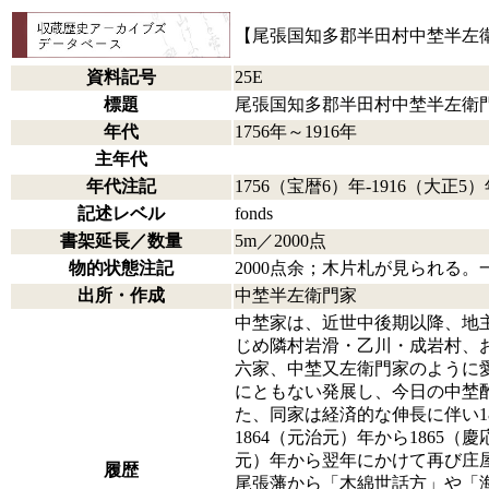
【尾張国知多郡半田村中埜半左
資料記号
25E
標題
尾張国知多郡半田村中埜半左衛
年代
1756年～1916年
主年代
年代注記
1756（宝暦6）年-1916（大
記述レベル
fonds
書架延長／数量
5m／2000点
物的状態注記
2000点余；木片札が見られる
出所・作成
中埜半左衛門家
中埜家は、近世中後期以降、地主
じめ隣村岩滑・乙川・成岩村、
六家、中埜又左衛門家のように
にともない発展し、今日の中埜
た、同家は経済的な伸長に伴い
1864（元治元）年から1865
元）年から翌年にかけて再び庄
履歴
尾張藩から「木綿世話方」や「