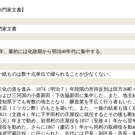
衛門家文書】
門家文書
正5）年、量的には化政期から明治40年代に集中する。
。一紙ものは数十点単位で綴られることが少なくない。
化の道を進み、1874（明治７）年段階の所持反別は田方36町
および三河国の小栗新田・下佐脇新田に集中した。また、地主
愛知県下でも有数の地主となり、醸造業を手広く行う者もいた
酢店（ミツカン酢）のもとを築いた。また、一族の結束も強く
1821（文政４）年に下半田村の庄屋役に就任するとその後も
（慶応元）年まで勤め、岩滑村の庄屋役を1857（安政４）年から翌
屋役を勤めた。さらに1867（慶応３）年から同村の取締役を
海岸守裁許役」に任じられた。近代には戸長・副区長・市長・