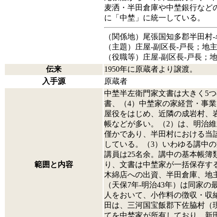
麦洒・半田倉庫や中埜銀行などの
に「中埜」に統一している。
（関係地）尾張国知多郡半田村‐
（主題）庄屋‐副区長‐戸長；地主
（役職等）庄屋‐副区長‐戸長；地
伝来
1950年に原蔵者より譲渡。
入手源
原蔵者
中埜半左衛門家文書は大きく5
書、（4）中埜家の家経営・事
屋役をはじめ、近隣の成岩村、
帳などが多い。（2）は、明治
僅かであり、半田村における当該
している。（3）いわゆる講中の
講員は25名余。講中の基本帳簿
範囲と内容
り、文書は中埜家が一括保存す
木綿店への出資、半田倉庫、地
（天保7年-明治43年）は同家
人をおいて、小作料の徴収・収納
田は、三河国宝飯郡下佐脇村（
てを中埜家が所有しており、新田