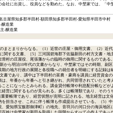
会社に出資し、役員などを勤めた。なお、中埜家では、「中埜」
名古屋県知多郡半田村‐額田県知多郡半田村‐愛知県半田市中村
‐醸造業
主‐醸造業
つのまとまりからなる。（1）近世の庄屋・御用文書、（2）近
業に関する文書、［5］三河国碧海郡下佐脇新田の村方文書・地
岩滑村の庄屋役、尾張藩からの臨時の御用に関するものである
維新から明治10年代の文書からなり、中埜家ではその時期、副
期の地方行政の展開と各役職への就任者を明確にする記録は確認
文書であり、講中は下半田村の富農・豪商を講員に経営資金の確
類は、年番から年番へと引き継がれ、共同管理されていたと考えら
ることになったとみられる。講金貸付帳簿や利息配分帳などが
主経営に関するものが見られる。多くは帳簿類であり、そのう
の最重要帳簿であり、経営状態が克明に記される。地主経営は
を担当させ、これに伴う帳簿も作成提出させている。（5）中埜
現、愛知県宝飯郡御津町）の地先、音羽川の河口分の海浜地区に
百姓は中埜家が新田を取得した段階からすべて小作人であった。