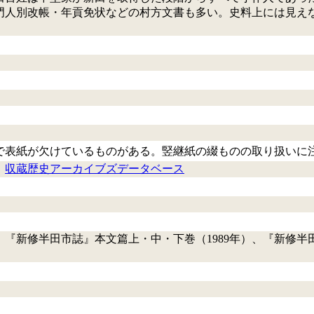
宗門人別改帳・年貢免状などの村方文書も多い。史料上には見え
で表紙が欠けているものがある。竪継紙の綴ものの取り扱いに
、
収蔵歴史アーカイブズデータベース
）、『新修半田市誌』本文篇上・中・下巻（1989年）、『新修半