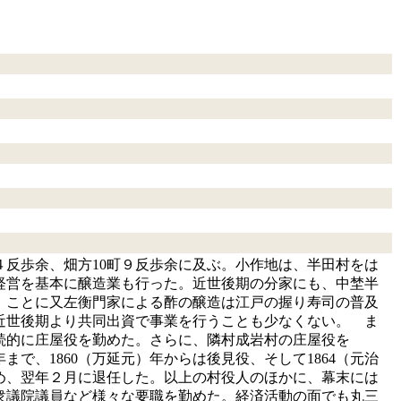
４反歩余、畑方10町９反歩余に及ぶ。小作地は、半田村をは
経営を基本に醸造業も行った。近世後期の分家にも、中埜半
。ことに又左衡門家による酢の醸造は江戸の握り寿司の普及
近世後期より共同出資で事業を行うことも少なくない。
ま
断続的に庄屋役を勤めた。さらに、隣村成岩村の庄屋役を
年まで、1860（万延元）年からは後見役、そして1864（元治
勤め、翌年２月に退任した。以上の村役人のほかに、幕末には
衆議院議員など様々な要職を勤めた。経済活動の面でも丸三