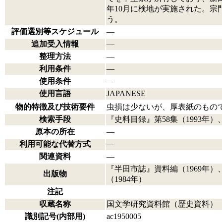
年10月に検地が実施された。
う。
評価選別等スケジュール
―
追加受入情報
―
整理方法
―
利用条件
―
使用条件
―
使用言語
JAPANESE
物的特徴及び技術要件
虫損は少ないが、厚表紙のもの
検索手段
『史料目録』第58集（1993年）
原本の所在
―
利用可能な代替方式
―
関連資料
―
『半田市誌』資料編（1969年
出版物
（1984年）
注記
収蔵名称
国文学研究資料館（歴史資料）
識別記号(内部用)
ac1950005