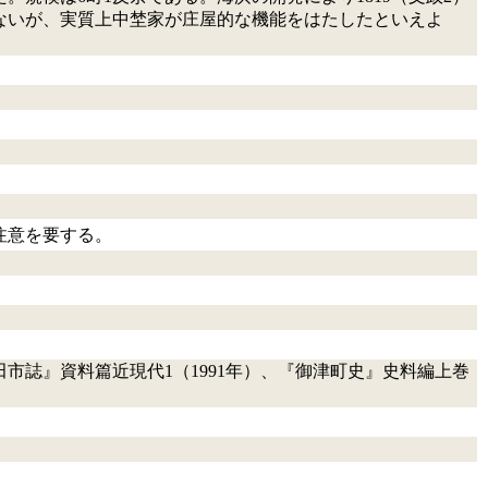
ないが、実質上中埜家が庄屋的な機能をはたしたといえよ
注意を要する。
田市誌』資料篇近現代1（1991年）、『御津町史』史料編上巻