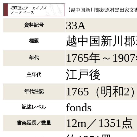
【越中国新川郡萩原村黒田家文
33A
資料記号
越中国新川郡
標題
1765年～190
年代
江戸後
主年代
1765（明和2
年代注記
fonds
記述レベル
12m／1351点
書架延長／数量