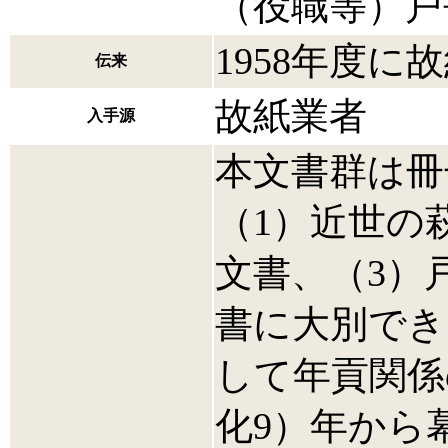
（役職等）戸
1958年度
伝来
故紙業者
入手源
本文書群は冊
（1）近世の
文書、（3）
書に大別でき
して年貢関係
化9）年から