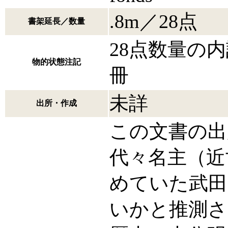
.8m／28点
書架延長／数量
28点数量の
物的状態注記
冊
未詳
出所・作成
この文書の出
代々名主（近
めていた武田
いかと推測さ