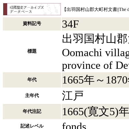
【出羽国村山郡大町村文書||The documents o
34F
資料記号
出羽国村山郡大町村
Oomachi villag
標題
province of D
1665年～187
年代
江戸
主年代
1665(寛文5)年
年代注記
fonds
記述レベル