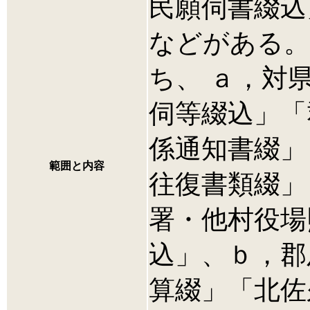
民願伺書綴込
などがある。
ち、 ａ，対
伺等綴込」「
係通知書綴」
範囲と内容
往復書類綴」
署・他村役場
込」、ｂ，郡
算綴」「北佐