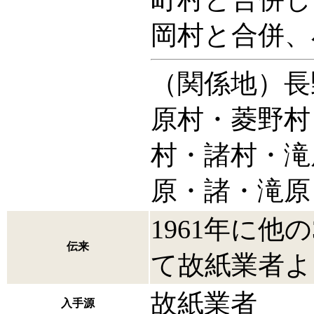
岡村と合併、
（関係地）長
原村・菱野村
村・諸村・滝
原・諸・滝原
1961年に他
伝来
て故紙業者よ
故紙業者
入手源