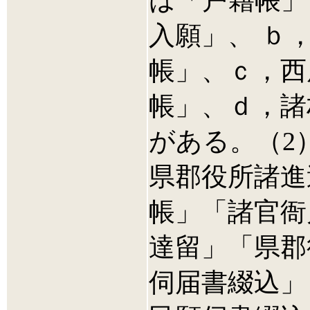
は「戸籍帳」
入願」、 ｂ
帳」、ｃ，西
帳」、ｄ，諸
がある。（2
県郡役所諸進
帳」「諸官衙
達留」「県郡
伺届書綴込」