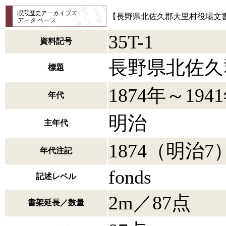
【長野県北佐久郡大里村役場文
35T-1
資料記号
長野県北佐久
標題
1874年～194
年代
明治
主年代
1874（明治7
年代注記
fonds
記述レベル
2m／87点
書架延長／数量