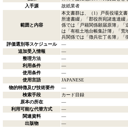
入手源
故紙業者
本文書群は、（1）戸長役場文書
所達書綴」「郡役所宛諸進達綴
範囲と内容
係では「戸籍関係願届原簿」「
は「有租土地台帳集計簿」「荒
兵関係では「徴兵壮丁名簿」「
評価選別等スケジュール
―
追加受入情報
―
整理方法
―
利用条件
―
使用条件
―
使用言語
JAPANESE
物的特徴及び技術要件
―
検索手段
カード目録
原本の所在
―
利用可能な代替方式
―
関連資料
―
出版物
―