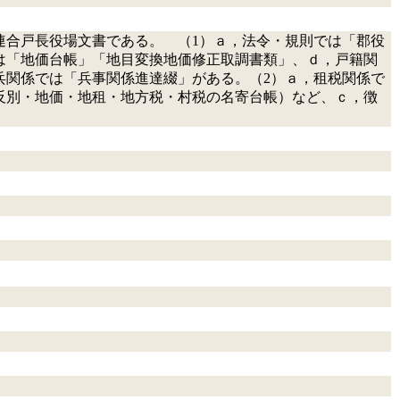
連合戸長役場文書である。 （1）ａ，法令・規則では「郡役
は「地価台帳」「地目変換地価修正取調書類」、ｄ，戸籍関
兵関係では「兵事関係進達綴」がある。（2）ａ，租税関係で
反別・地価・地租・地方税・村税の名寄台帳）など、ｃ，徴