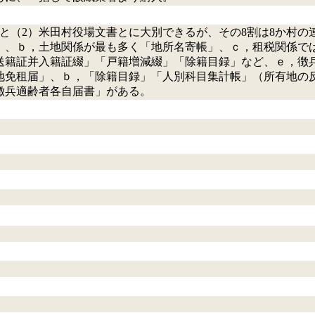
と（2）米田村役場文書とに大別できるが、その8割は8か村の
」、ｂ，土地関係が最も多く「地所名寄帳」、ｃ，租税関係で
送籍証并入籍証綴」「戸籍増減綴」「除籍目録」など、ｅ，徴
地免租届」、ｂ，「除籍目録」「人別科目集計帳」（所有地の
徴兵適齢者各自届書」がある。