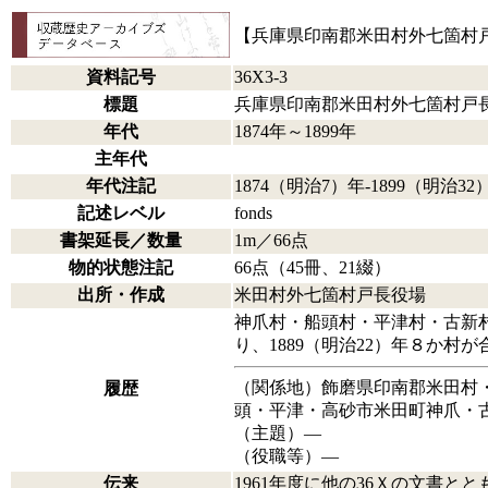
【兵庫県印南郡米田村外七箇村
資料記号
36X3-3
標題
兵庫県印南郡米田村外七箇村戸
年代
1874年～1899年
主年代
年代注記
1874（明治7）年-1899（明治32
記述レベル
fonds
書架延長／数量
1m／66点
物的状態注記
66点（45冊、21綴）
出所・作成
米田村外七箇村戸長役場
神爪村・船頭村・平津村・古新村
り、1889（明治22）年８か
（関係地）飾磨県印南郡米田村
履歴
頭・平津・高砂市米田町神爪・
（主題）―
（役職等）―
伝来
1961年度に他の36Ｘの文書と