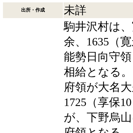
未詳
出所・作成
駒井沢村は、
余、1635（
能勢日向守領
相給となる。1
府領が大名大
1725（享保
が、下野烏山
府領となる。