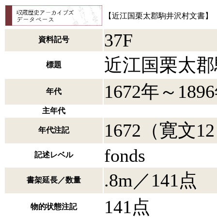
【近江国栗太郡駒井沢村文書】
37F
資料記号
近江国栗太郡
標題
1672年～189
年代
主年代
1672（寛文1
年代注記
fonds
記述レベル
.8m／141点
書架延長／数量
141点
物的状態注記