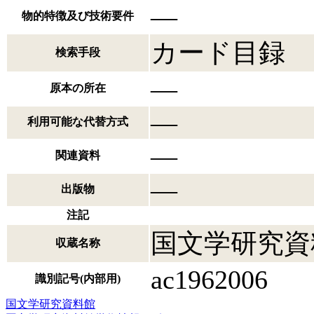
―
物的特徴及び技術要件
カード目録
検索手段
―
原本の所在
―
利用可能な代替方式
―
関連資料
―
出版物
注記
国文学研究資
収蔵名称
ac1962006
識別記号(内部用)
国文学研究資料館