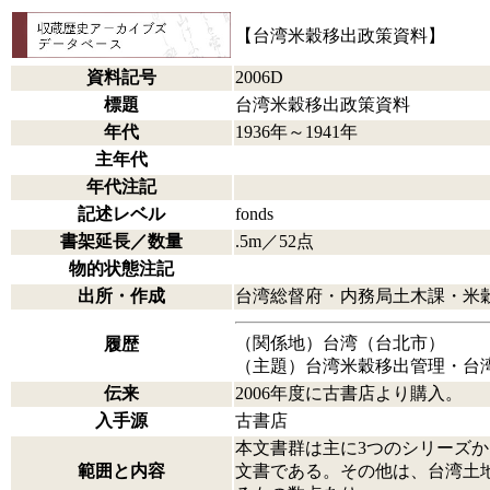
【台湾米穀移出政策資料】
資料記号
2006D
標題
台湾米穀移出政策資料
年代
1936年～1941年
主年代
年代注記
記述レベル
fonds
書架延長／数量
.5m／52点
物的状態注記
出所・作成
台湾総督府・内務局土木課・米
（関係地）台湾（台北市）
履歴
（主題）台湾米穀移出管理・台
伝来
2006年度に古書店より購入。
入手源
古書店
本文書群は主に3つのシリーズ
範囲と内容
文書である。その他は、台湾土