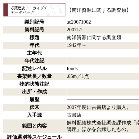
【南洋資源に関する調査類】
識別記号
ac20071002
資料記号
2007J-2
標題
南洋資源に関する調査類
年代
1942年～
主年代
年代注記
記述レベル
fonds
書架延長／数量
.05m／1点
物的状態注記
出所・作成
履歴
伝来
2007年度に古書店より購入。
入手源
古書店
飼料配給株式会社調査課作成「
範囲と内容
講座」ほかを合綴したもの。
評価選別等スケジュール