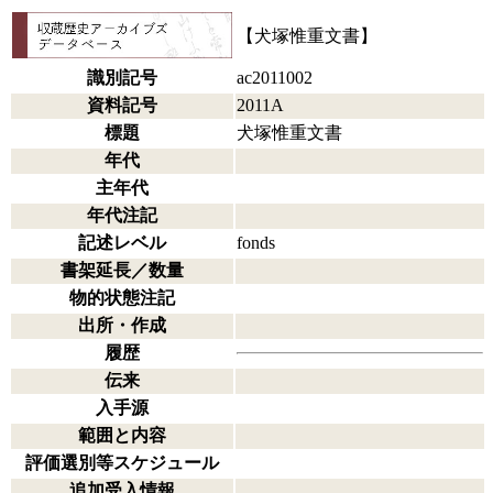
【犬塚惟重文書】
識別記号
ac2011002
資料記号
2011A
標題
犬塚惟重文書
年代
主年代
年代注記
記述レベル
fonds
書架延長／数量
物的状態注記
出所・作成
履歴
伝来
入手源
範囲と内容
評価選別等スケジュール
追加受入情報