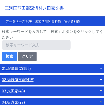
三河国額田郡深溝村八田家文書
データベースTOP
国文学研究資料館
電子資料館
検索キーワードを入力して「検索」ボタンをクリックしてく
ださい
01.深溝陣屋(199)
02.知行所支配(415)
03.八田家(48)
04.板倉家(27)