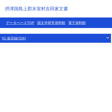
摂津国島上郡氷室村吉田家文書
データベースTOP
国文学研究資料館
電子資料館
01.仮目録(326)