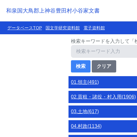
和泉国大鳥郡上神谷豊田村小谷家文書
データベースTOP
国文学研究資料館
電子資料館
検索キーワードを入力して「
01.領主(491)
02.貢租・諸役・村入用(1906)
03.土地(617)
04.村政(1134)