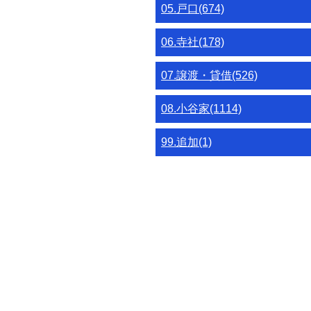
05.戸口(674)
06.寺社(178)
07.譲渡・貸借(526)
08.小谷家(1114)
99.追加(1)