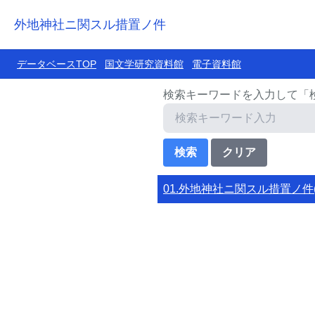
外地神社ニ関スル措置ノ件
データベースTOP
国文学研究資料館
電子資料館
検索キーワードを入力して「
01.外地神社ニ関スル措置ノ件(