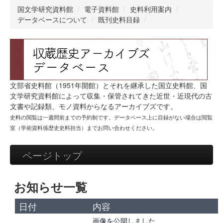
国文学研究資料館
/
電子資料館
/
史料利用案内
/
データベースについて
/
既刊史料目録
/
文部省史料館（1951年開館）とそれを継承した国立史料館、国
文学研究資料館によって収集・保管されてきた近世・近現代の古
文書や記録類、モノ資料からなるアーカイブズです。
史料の閲覧は一週間前までの
予約制
です。データベース上に目録がない場合は閲覧
室（学術資料係歴史史料担当）まで
お問い合わせ
ください。
ページトップ
お知らせ一覧
日付
内容
画像を公開しました